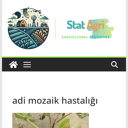
Skip
to
content
adi mozaik hastalığı